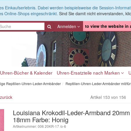
es Einkaufserlebnis. Dabei werden beispielsweise die Session-Informa
es Online-Shops eingeschränkt.
Sind Sie damit nicht einverstanden, klic
to view the website in
Anmelden
Uhren-Bücher & Kalender
Uhren-Ersatzteile nach Marken
U
ige Reptilien-Uhren-Leder-Armbänder
Reptilien-Uhren-Leder-Armbänder mit/f
 zurück
Artikel 153 von 156
Louisiana Krokodil-Leder-Armband 20mm 
18mm Farbe: Honig
Artikelnummer: 006 20KR-17 /o-6