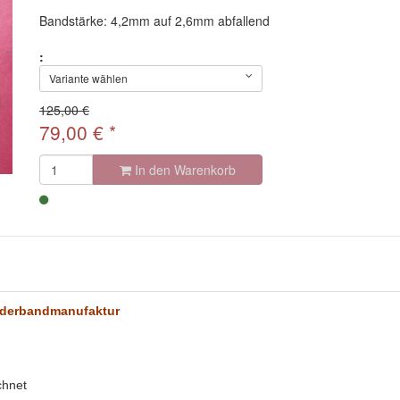
Bandstärke: 4,2mm auf 2,6mm abfallend
:
Variante wählen
125,00 €
79,00
€
*
In den Warenkorb
Lederbandmanufaktur
chnet