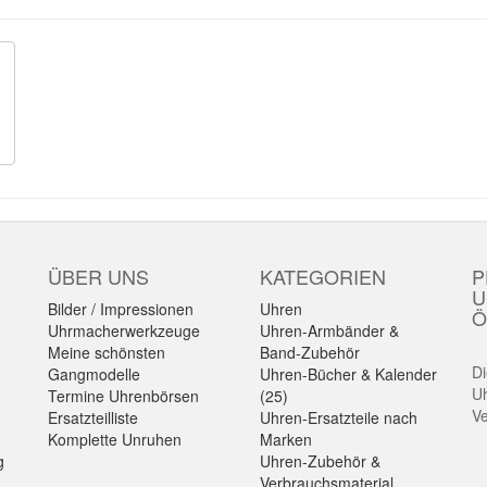
ÜBER UNS
KATEGORIEN
P
U
Bilder / Impressionen
Uhren
Ö
Uhrmacherwerkzeuge
Uhren-Armbänder &
Meine schönsten
Band-Zubehör
Di
Gangmodelle
Uhren-Bücher & Kalender
Uh
Termine Uhrenbörsen
(25)
Ve
Ersatzteilliste
Uhren-Ersatzteile nach
Komplette Unruhen
Marken
g
Uhren-Zubehör &
Verbrauchsmaterial