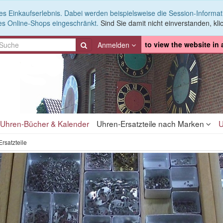
es Einkaufserlebnis. Dabei werden beispielsweise die Session-Informa
es Online-Shops eingeschränkt.
Sind Sie damit nicht einverstanden, klic
to view the website in
Anmelden
Uhren-Bücher & Kalender
Uhren-Ersatzteile nach Marken
U
rsatzteile