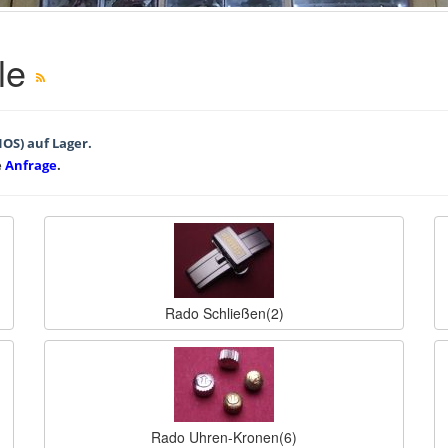
ile
NOS) auf Lager.
e
Anfrage
.
Rado Schließen(2)
Rado Uhren-Kronen(6)