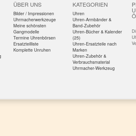
ÜBER UNS
KATEGORIEN
P
U
Bilder / Impressionen
Uhren
Ö
Uhrmacherwerkzeuge
Uhren-Armbänder &
Meine schönsten
Band-Zubehör
Di
Gangmodelle
Uhren-Bücher & Kalender
Uh
Termine Uhrenbörsen
(25)
Ve
Ersatzteilliste
Uhren-Ersatzteile nach
Komplette Unruhen
Marken
g
Uhren-Zubehör &
Verbrauchsmaterial
Uhrmacher-Werkzeug