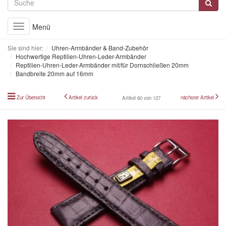
Menü
Toggle
navigation
Sie sind hier:
Uhren-Armbänder & Band-Zubehör
Hochwertige Reptilien-Uhren-Leder-Armbänder
Reptilien-Uhren-Leder-Armbänder mit/für Dornschließen 20mm
Bandbreite 20mm auf 16mm
Zur Übersicht
Artikel zurück
nächster Artikel
Artikel 60 von 127