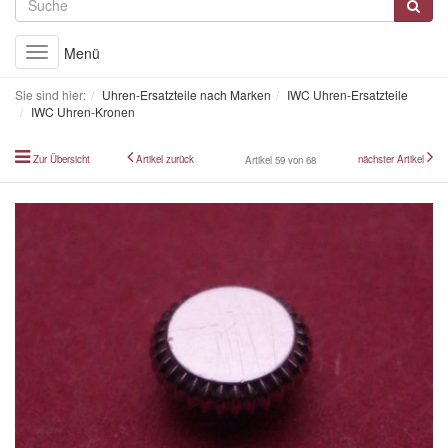
Menü
Toggle
navigation
Sie sind hier:
Uhren-Ersatzteile nach Marken
IWC Uhren-Ersatzteile
IWC Uhren-Kronen
Zur Übersicht
Artikel zurück
nächster Artikel
Artikel 59 von 68