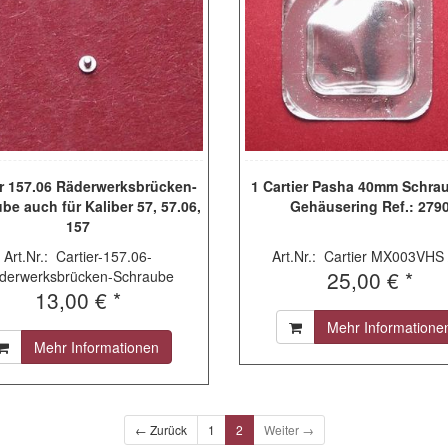
er 157.06 Räderwerksbrücken-
1 Cartier Pasha 40mm Schrau
be auch für Kaliber 57, 57.06,
Gehäusering Ref.: 279
157
Art.Nr.: Cartier-157.06-
Art.Nr.: Cartier MX003VHS 
25,00 € *
derwerksbrücken-Schraube
13,00 € *
Mehr Informatione
Mehr Informationen
← Zurück
1
2
Weiter →