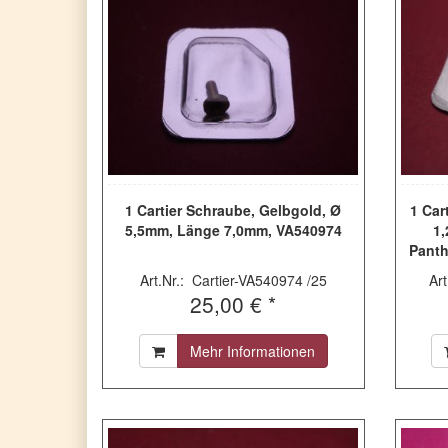
1 Cartier Schraube, Gelbgold, Ø
1 Car
5,5mm, Länge 7,0mm, VA540974
1,
Panth
G
Art.Nr.: Cartier-VA540974 /25
Ar
Demoi
25,00 € *
techn
2740,
Mehr Informationen