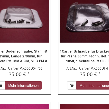
tier Bodenschraube, Stahl, Ø
1Cartier Schraube für Drücker,
25mm, Länge 2,38mm, für
für Pasha 38mm, techn. Ref.
ère PM, MM & GM, VLC PM &
1050, 1 Schraube, MX000
M, Santos 100 XL, Santos
t.Nr.: Cartier-MX000D54 /53
Art.Nr.: Cartier-MX000DF4 
selle PM & Tank Divan Mini,
25,00 € *
25,00 € *
. Ref. 0198, 0191, 1284, 1120,
 2741, 1080, 1285, 1300, 1320,
2698, 2599, 2891 & 2935
Mehr Informationen
Mehr Informatione