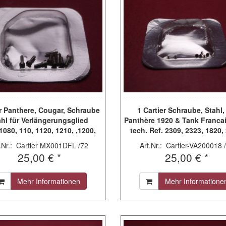
er Panthere, Cougar, Schraube
1 Cartier Schraube, Stahl,
ahl für Verlängerungsglied
Panthère 1920 & Tank Franca
1080, 110, 1120, 1210, ,1200,
tech. Ref. 2309, 2323, 1820,
1210, 1285, 1300, 1320
2364, 2365, 2445 & 2433, VA
t.Nr.: Cartier MX001DFL /72
Art.Nr.: Cartier-VA200018 
25,00 € *
25,00 € *
Mehr Informationen
Mehr Informatione