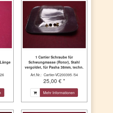
1 Cartier Schraube für
 Länge
Schwungmasse (Rotor), Stahl
vergoldet, für Pasha 38mm, techn.
Ref. 2110, 2111 & 2374, VC200395
/26
Art.Nr.: Cartier-VC200395 /54
25,00 € *
n
Mehr Informationen