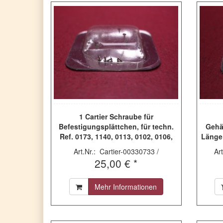
1 Cartier Schraube für
Befestigungsplättchen, für techn.
Gehä
Ref. 0173, 1140, 0113, 0102, 0106,
Länge
0107, 0104, 0115, 1272, 0171, 0156,
XL, 
Art.Nr.: Cartier-00330733 /
Ar
0174, 0172, 0157, 1274, 1275, 0100,
25,00 € *
0121 & 1273, 00330733
Mehr Informationen