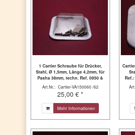
1 Cartier Schraube für Drücker,
Carti
Stahl, Ø 1,5mm, Länge 4,2mm, für
St
Pasha 38mm, techn. Ref. 0950 &
Ref.:
0955, VA150060
Art.Nr.: Cartier-VA150060 /62
Ar
25,00 € *
Mehr Informationen