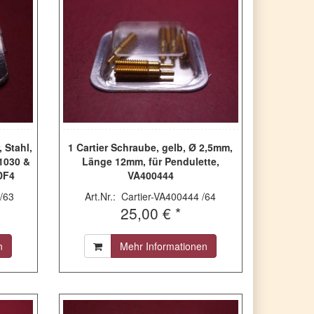
 Stahl,
1 Cartier Schraube, gelb, Ø 2,5mm,
 1030 &
Länge 12mm, für Pendulette,
DF4
VA400444
/63
Art.Nr.: Cartier-VA400444 /64
25,00 € *
n
Mehr Informationen