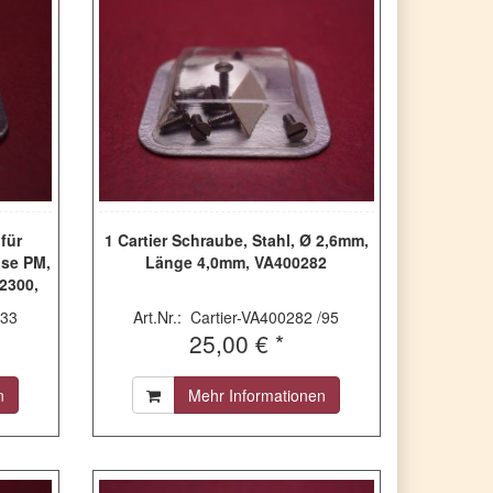
 für
1 Cartier Schraube, Stahl, Ø 2,6mm,
ise PM,
Länge 4,0mm, VA400282
 2300,
200018
/33
Art.Nr.: Cartier-VA400282 /95
25,00 € *
n
Mehr Informationen