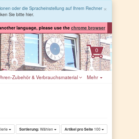
Schließen
×
tionen oder die Spracheinstellung auf Ihrem Rechner
ken Sie bitte hier.
 another language, please use the
chrome browser
hren-Zubehör & Verbrauchsmaterial
Mehr
lerie
Sortierung:
Wählen
Artikel pro Seite
100