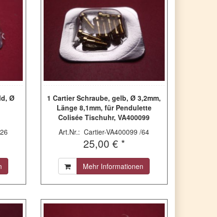
ld, Ø
1 Cartier Schraube, gelb, Ø 3,2mm,
Länge 8,1mm, für Pendulette
Colisée Tischuhr, VA400099
/26
Art.Nr.: Cartier-VA400099 /64
25,00 € *
n
Mehr Informationen