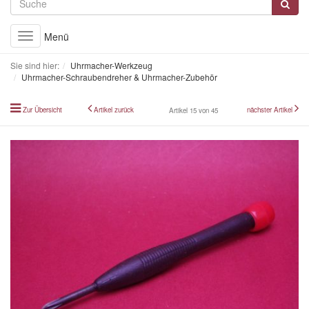
Menü
Toggle
navigation
Sie sind hier:
Uhrmacher-Werkzeug
Uhrmacher-Schraubendreher & Uhrmacher-Zubehör
Zur Übersicht
Artikel zurück
nächster Artikel
Artikel 15 von 45