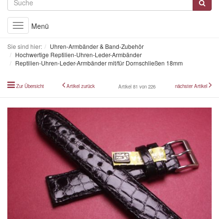
Menü
Toggle
navigation
Sie sind hier:
Uhren-Armbänder & Band-Zubehör
Hochwertige Reptilien-Uhren-Leder-Armbänder
Reptilien-Uhren-Leder-Armbänder mit/für Dornschließen 18mm
Zur Übersicht
Artikel zurück
nächster Artikel
Artikel 81 von 226