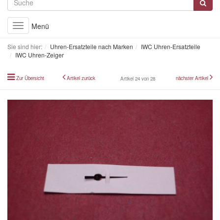
Menü
Toggle
navigation
Sie sind hier:
Uhren-Ersatzteile nach Marken
IWC Uhren-Ersatzteile
IWC Uhren-Zeiger
Zur Übersicht
Artikel zurück
nächster Artikel
Artikel 24 von 28