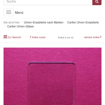
Menü
Toggle
navigation
Sie sind hier:
Uhren-Ersatzteile nach Marken
Cartier Uhren-Ersatzteile
Cartier Uhren-Gläser
Zur Übersicht
Artikel zurück
nächster Artikel
Artikel 6 von 40