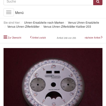
Menü
Toggle
navigation
Sie sind hier:
Uhren-Ersatzteile nach Marken
Venus Uhren-Ersatzteile
Venus Uhren-Zifferblätter
Venus Uhren-Zifferblätter Kaliber 203
Zur Übersicht
Artikel zurück
nächster Artikel
Artikel 248 von 255