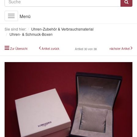
Menü
Toggle
navigation
Sie sind hier:
Uhren-Zubehör & Verbrauchsmaterial
Uhren- & Schmuck-Boxen
Zur Übersicht
Artikel zurück
nächster Artikel
Artikel 30 von 38