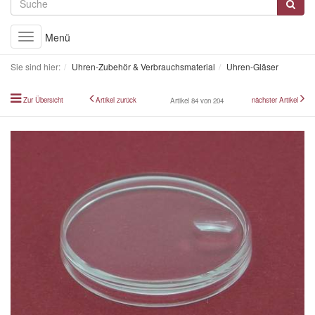
Menü
Toggle
navigation
Sie sind hier:
Uhren-Zubehör & Verbrauchsmaterial
Uhren-Gläser
Zur Übersicht
Artikel zurück
nächster Artikel
Artikel 84 von 204