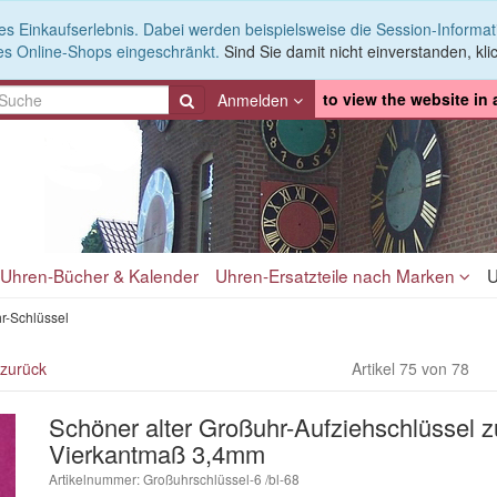
es Einkaufserlebnis. Dabei werden beispielsweise die Session-Informa
es Online-Shops eingeschränkt.
Sind Sie damit nicht einverstanden, klic
to view the website in
Anmelden
Uhren-Bücher & Kalender
Uhren-Ersatzteile nach Marken
U
r-Schlüssel
 zurück
Artikel 75 von 78
Schöner alter Großuhr-Aufziehschlüssel z
Vierkantmaß 3,4mm
Artikelnummer: Großuhrschlüssel-6 /bl-68