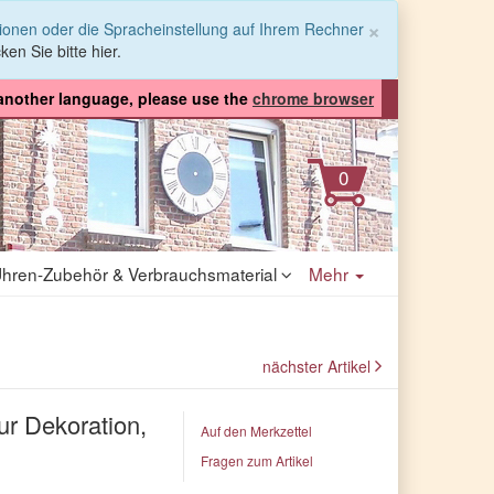
Schließen
×
tionen oder die Spracheinstellung auf Ihrem Rechner
ken Sie bitte hier.
 another language, please use the
chrome browser
hren-Zubehör & Verbrauchsmaterial
Mehr
nächster Artikel
ur Dekoration,
Auf den Merkzettel
Fragen zum Artikel