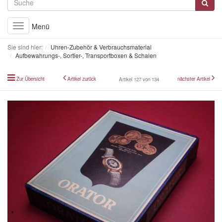
Menü
Toggle
navigation
Sie sind hier:
Uhren-Zubehör & Verbrauchsmaterial
Aufbewahrungs-, Sortier-, Transportboxen & Schalen
Zur Übersicht
Artikel zurück
nächster Artikel
Artikel 127 von 134