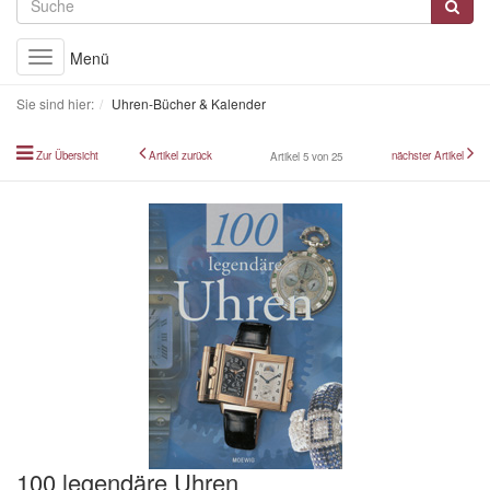
Menü
Toggle
navigation
Sie sind hier:
Uhren-Bücher & Kalender
Zur Übersicht
Artikel zurück
nächster Artikel
Artikel 5 von 25
100 legendäre Uhren