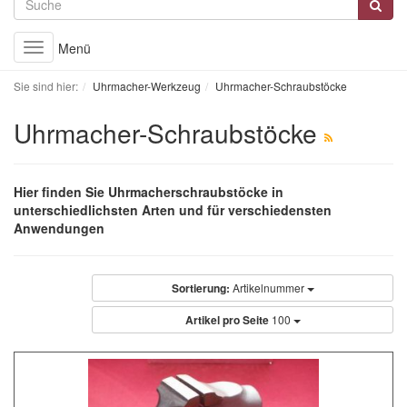
Menü
Toggle
navigation
Sie sind hier:
Uhrmacher-Werkzeug
Uhrmacher-Schraubstöcke
Uhrmacher-Schraubstöcke
Hier finden Sie Uhrmacherschraubstöcke in
unterschiedlichsten Arten und für verschiedensten
Anwendungen
Sortierung:
Artikelnummer
Artikel pro Seite
100