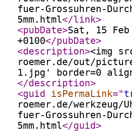
fuer-Grossuhren-Durc
5mm.html
</link
>
<pubDate
>
Sat, 15 Feb
+0100
</pubDate
>
<description
>
<img sr
roemer.de/out/pictur
1.jpg' border=0 alig
</description
>
<guid
isPermaLink
="
t
roemer.de/werkzeug/U
fuer-Grossuhren-Durc
5mm.html
</guid
>