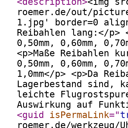
<description
>
<img sr
roemer.de/out/pictur
1.jpg' border=0 alig
Reibahlen lang:</p> 
0,50mm, 0,60mm, 0,70
<p>Maße Reibahlen ku
0,50mm, 0,60mm, 0,70
1,0mm</p> <p>Da Reib
Lagerbestand sind, k
leichte Flugrostspur
Auswirkung auf Funkt
<guid
isPermaLink
="
t
roemer.de/werkzeug/U