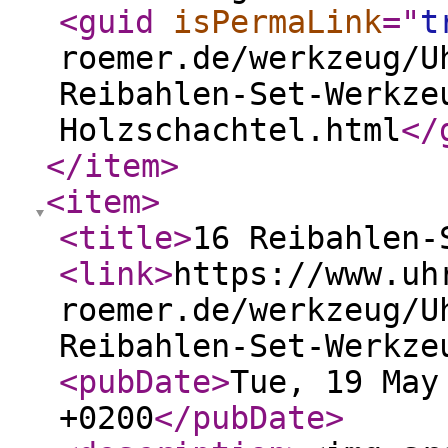
<guid
isPermaLink
="
t
roemer.de/werkzeug/U
Reibahlen-Set-Werkze
Holzschachtel.html
</
</item
>
<item
>
<title
>
16 Reibahlen-
<link
>
https://www.uh
roemer.de/werkzeug/U
Reibahlen-Set-Werkze
<pubDate
>
Tue, 19 May
+0200
</pubDate
>