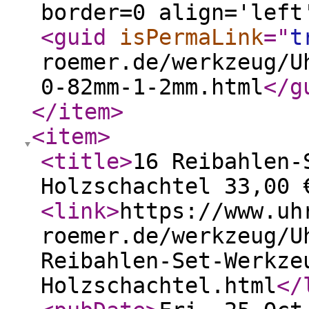
border=0 align='left
<guid
isPermaLink
="
t
roemer.de/werkzeug/U
0-82mm-1-2mm.html
</g
</item
>
<item
>
<title
>
16 Reibahlen-
Holzschachtel 33,00 
<link
>
https://www.uh
roemer.de/werkzeug/U
Reibahlen-Set-Werkze
Holzschachtel.html
</