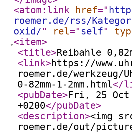
<atom:link
href
="
http
roemer.de/rss/Kategor
oxid/
"
rel
="
self
"
typ
<item
>
<title
>
Reibahle 0,82
<link
>
https://www.uh
roemer.de/werkzeug/U
0-82mm-1-2mm.html
</l
<pubDate
>
Fri, 25 Oct
+0200
</pubDate
>
<description
>
<img sr
roemer.de/out/pictur