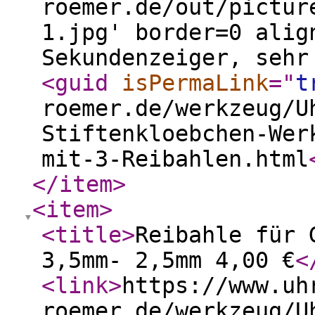
roemer.de/out/pictur
1.jpg' border=0 alig
Sekundenzeiger, sehr
<guid
isPermaLink
="
t
roemer.de/werkzeug/U
Stiftenkloebchen-Wer
mit-3-Reibahlen.html
</item
>
<item
>
<title
>
Reibahle für 
3,5mm- 2,5mm 4,00 €
<
<link
>
https://www.uh
roemer.de/werkzeug/U