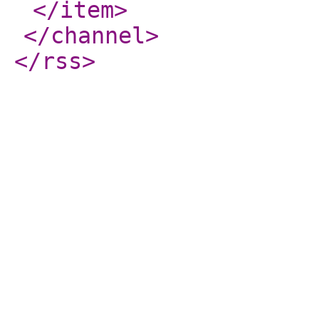
</item
>
</channel
>
</rss
>