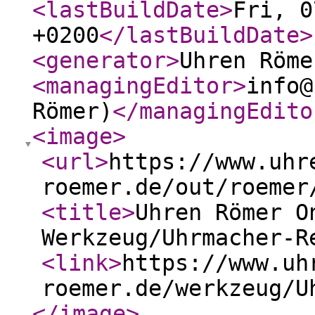
<lastBuildDate
>
Fri, 0
+0200
</lastBuildDate
>
<generator
>
Uhren Röme
<managingEditor
>
info@
Römer)
</managingEdito
<image
>
<url
>
https://www.uhr
roemer.de/out/roemer
<title
>
Uhren Römer O
Werkzeug/Uhrmacher-R
<link
>
https://www.uh
roemer.de/werkzeug/U
</image
>