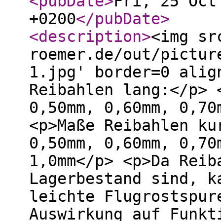
<pubDate
>
Fri, 25 Oct
+0200
</pubDate
>
<description
>
<img sr
roemer.de/out/pictur
1.jpg' border=0 alig
Reibahlen lang:</p> 
0,50mm, 0,60mm, 0,70
<p>Maße Reibahlen ku
0,50mm, 0,60mm, 0,70
1,0mm</p> <p>Da Reib
Lagerbestand sind, k
leichte Flugrostspur
Auswirkung auf Funkt