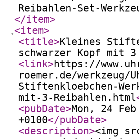
Reibahlen-Set-Werkze
</item
>
<item
>
<title
>
Kleines Stift
schwarzer Kopf mit 3
<link
>
https://www.uh
roemer.de/werkzeug/U
Stiftenkloebchen-Wer
mit-3-Reibahlen.html
<pubDate
>
Mon, 24 Feb
+0100
</pubDate
>
<description
>
<img sr