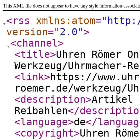
This XML file does not appear to have any style information associat
<rss
xmlns:atom
="
http:
version
="
2.0
"
>
<channel
>
<title
>
Uhren Römer On
Werkzeug/Uhrmacher-Re
<link
>
https://www.uhr
roemer.de/werkzeug/Uh
<description
>
Artikel 
Reibahlen
</descriptio
<language
>
de
</languag
<copyright
>
Uhren Röme