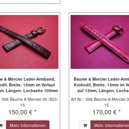
e & Mercier Leder-Armband,
Baume & Mercier Leder-Arm
dil, Breite: 12mm im Verlauf
Krokodil, Breite: 13mm im V
mm, Längen: Lochseite 105mm
auf 12mm, Längen: Lochs
chließenseite 65mm, Farbe:
105mm & Schließenseite 6
.: 006 Baume & Mercier-30 /S23-
Art.Nr.: 006 Baume & Mercier-3
chwarz, Dornschließe aus
Farbe: rot, mit goldfarbe
15
15
stahl, vergoldet, gebraucht
Originalschließe
150,00 € *
170,00 € *
Mehr Informationen
Mehr Informatione