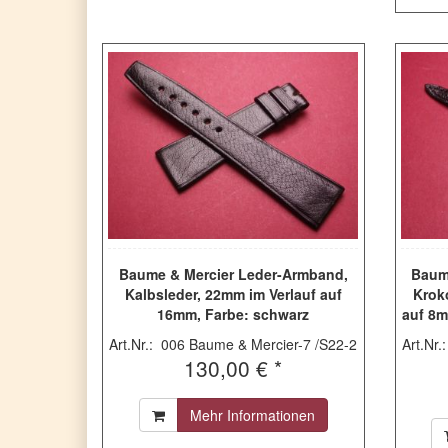
Baume & Mercier Leder-Armband,
Baum
Kalbsleder, 22mm im Verlauf auf
Kroko
16mm, Farbe: schwarz
auf 8
& S
Art.Nr.: 006 Baume & Mercier-7 /S22-2
Art.Nr
s
130,00 € *
Edel
Mehr Informationen