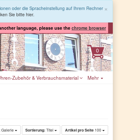
Schließen
×
tionen oder die Spracheinstellung auf Ihrem Rechner
ken Sie bitte hier.
 another language, please use the
chrome browser
hren-Zubehör & Verbrauchsmaterial
Mehr
t
Galerie
Sortierung:
Titel
Artikel pro Seite
100