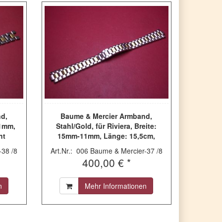
d,
Baume & Mercier Armband,
11mm,
Stahl/Gold, für Riviera, Breite:
ht
15mm-11mm, Länge: 15,5cm,
gebraucht
-38 /8
Art.Nr.: 006 Baume & Mercier-37 /8
400,00 € *
n
Mehr Informationen