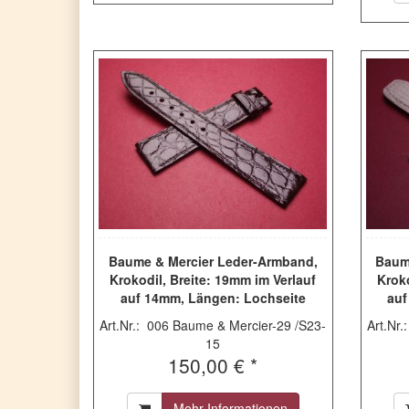
Baume & Mercier Leder-Armband,
Baum
Krokodil, Breite: 19mm im Verlauf
Kroko
auf 14mm, Längen: Lochseite
auf
110mm & Schließenseite 75mm,
105
Art.Nr.: 006 Baume & Mercier-29 /S23-
Art.Nr
Farbe: bordeaux-rot, ohne Schließe
Fa
15
150,00 € *
Mehr Informationen