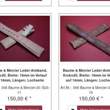
e & Mercier Leder-Armband,
Baume & Mercier Leder-Arm
dil, Breite: 19mm im Verlauf
Krokodil, Breite: 19mm im V
 16mm, Längen: Lochseite
auf 16mm, Längen: Lochs
mm & Schließenseite 75mm,
115mm & Schließenseite 8
.: 006 Baume & Mercier-20 /S23-
Art.Nr.: 006 Baume & Mercier-3
rbe: rosa, ohne Schließe,
Farbe: braun, ohne Schließe
11
15
MX002Q4T
Faltschließe)
150,00 € *
150,00 € *
Mehr Informationen
Mehr Informatione