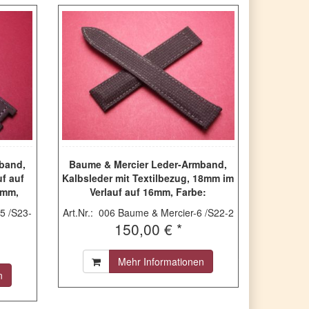
band,
Baume & Mercier Leder-Armband,
uf auf
Kalbsleder mit Textilbezug, 18mm im
0mm,
Verlauf auf 16mm, Farbe:
m &
schwarz/grau
5 /S23-
Art.Nr.: 006 Baume & Mercier-6 /S22-2
be:
150,00 € *
e
Mehr Informationen
n