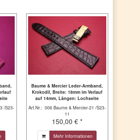
band,
Baume & Mercier Leder-Armband,
erlauf
Krokodil, Breite: 18mm im Verlauf
eite
auf 14mm, Längen: Lochseite
5mm,
115mm & Schließenseite 75mm,
3 /S23-
Art.Nr.: 006 Baume & Mercier-21 /S23-
ner
Farbe: schwarz, ohne Schließe
11
150,00 € *
n
Mehr Informationen