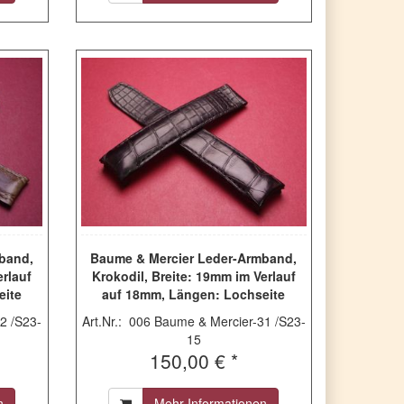
band,
Baume & Mercier Leder-Armband,
erlauf
Krokodil, Breite: 19mm im Verlauf
eite
auf 18mm, Längen: Lochseite
5mm,
115mm & Schließenseite 85mm,
2 /S23-
Art.Nr.: 006 Baume & Mercier-31 /S23-
 (für
Farbe: schwarz, ohne Schließe,
15
gebraucht
150,00 € *
n
Mehr Informationen