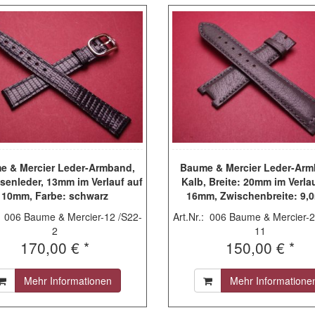
e & Mercier Leder-Armband,
Baume & Mercier Leder-Arm
senleder, 13mm im Verlauf auf
Kalb, Breite: 20mm im Verla
10mm, Farbe: schwarz
16mm, Zwischenbreite: 9,
Längen: Lochseite 115m
.: 006 Baume & Mercier-12 /S22-
Art.Nr.: 006 Baume & Mercier-2
Schließenseite 75mm, Far
2
11
anthrazit, ohne Schließ
170,00 € *
150,00 € *
Mehr Informationen
Mehr Informatione