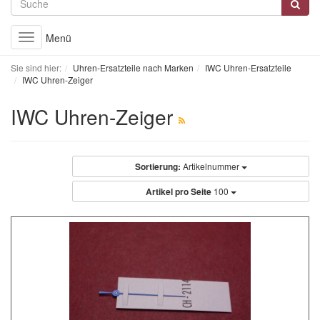
Menü
Toggle
navigation
Sie sind hier:
Uhren-Ersatzteile nach Marken
IWC Uhren-Ersatzteile
IWC Uhren-Zeiger
IWC Uhren-Zeiger
Sortierung:
Artikelnummer
Artikel pro Seite
100